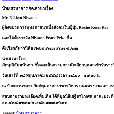
ป๋วยเสวนาคาร
จัดเสวนาเรื่อง
Mr. Nikkyo Niwano
ผู้ตั้งขบวนการพุทธศาสนาเพื่อสังคมในญี่ปุ่น Rissho Kosei Kai
และได้ตั้งรางวัล Niwano Peace Prize
ขึ้น
ดังเรียกกันว่านี่คือ Nobel Peace Prize of Asia
นำเสวนาโดย
ภิกษุณีธัมมนันทา
ซึ่งเคยเป็นกรรมการคัดเลือกบุคคลเข้ารับราง
วันเสาร์ที่ ๑๔ พฤษภาคม ๒๕๕๔ เวลา ๑๔.๐๐ –
๑๗.๐๐ น.
ณ ป๋วยเสวนาคาร วัดปทุมคงคาราชวรวิหาร ถนนทรงวาด เยาวรา
สอบถามรายละเอียดเพิ่มเติม ได้ที่มูลนิธิเสฐียรโกเศศ-นาคะประท
๐๒-๔๓๘-๙๓๓๑-๒ /๐๘๖-๗๗๗-๙๖๙๒
Tagged:
ป๋วยเสวนาคาร