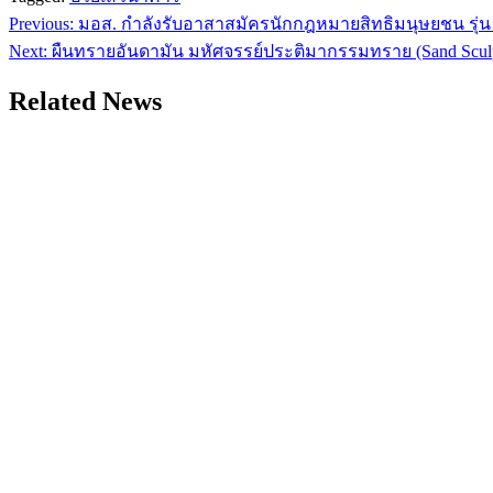
Post
Previous:
มอส. กำลังรับอาสาสมัครนักกฎหมายสิทธิมนุษยชน รุ่น
navigation
Next:
ผืนทรายอันดามัน มหัศจรรย์ประติมากรรมทราย (Sand Sculp
Related News