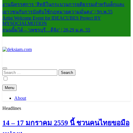
งานนิทรรศการ ‘สิทธิในกระบวนการยุติธรรมสำหรับเด็กและ
เยาวชนกับการบังคับใช้กฎหมายความมั่นคง’ | 9ก.พ.55
Artist Welcome Event for IDEACUBES Project BY
MYSOCIALMOTION
ถนนยิ้มได้ – ‘เพชรบุรี…ดีจัง’ | 28-29 ม.ค. 55
deksiam.com
beta
Search
for:
Menu
About
Headlines
14 – 17 มกราคม 2559 นี้ ชวนคนไทยขอมือ