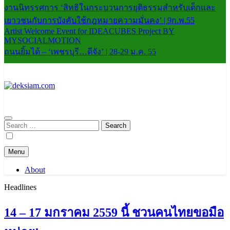
งานนิทรรศการ ‘สิทธิในกระบวนการยุติธรรมสำหรับเด็กและ
เยาวชนกับการบังคับใช้กฎหมายความมั่นคง’ | 9ก.พ.55
Artist Welcome Event for IDEACUBES Project BY
MYSOCIALMOTION
ถนนยิ้มได้ – ‘เพชรบุรี…ดีจัง’ | 28-29 ม.ค. 55
deksiam.com
beta
Search
for:
Menu
About
Headlines
14 – 17 มกราคม 2559 นี้ ชวนคนไทยขอมือ