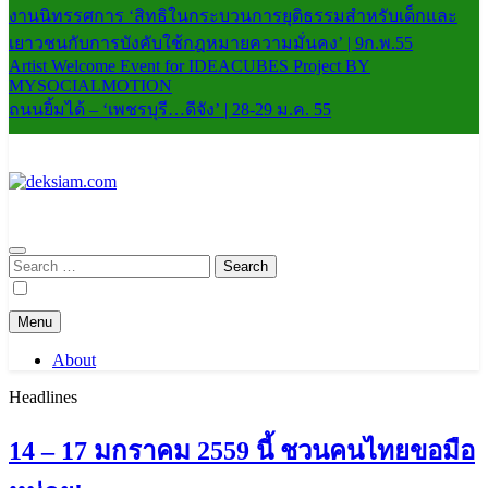
งานนิทรรศการ ‘สิทธิในกระบวนการยุติธรรมสำหรับเด็กและ
เยาวชนกับการบังคับใช้กฎหมายความมั่นคง’ | 9ก.พ.55
Artist Welcome Event for IDEACUBES Project BY
MYSOCIALMOTION
ถนนยิ้มได้ – ‘เพชรบุรี…ดีจัง’ | 28-29 ม.ค. 55
deksiam.com
beta
Search
for:
Menu
About
Headlines
14 – 17 มกราคม 2559 นี้ ชวนคนไทยขอมือ